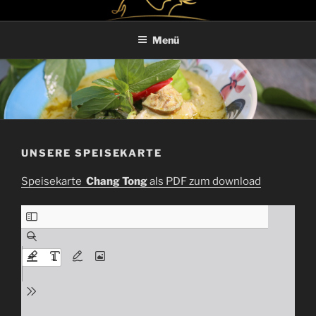
Zum
CHANG TONG
Thai Restaurant
Inhalt
Menü
springen
UNSERE SPEISEKARTE
Speisekarte
Chang Tong
als PDF zum download